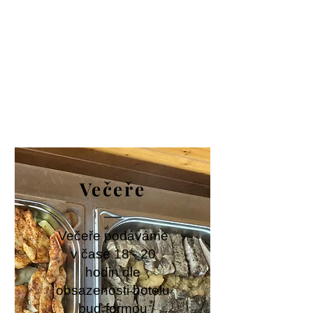
Večeře
Večeře podáváme
v čase 18 - 20
hodin dle
obsazenosti hotelu
buď formou