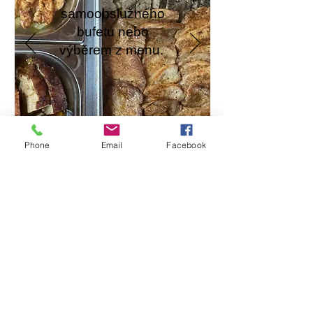
samoobslužného
bufetu nebo
výběrem z menu.
Phone
Email
Facebook
Restaurace