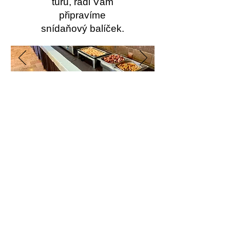
túru, rádi Vám
připravíme
snídaňový balíček.